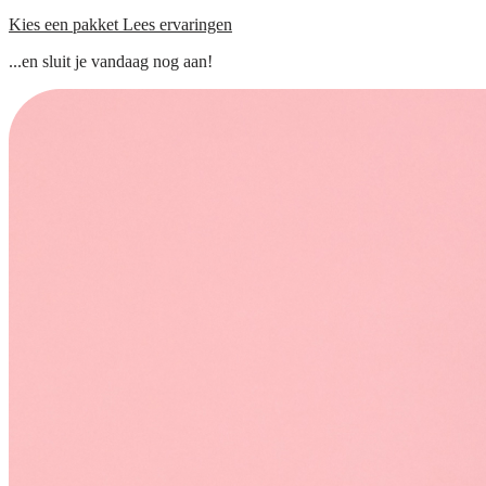
Kies een pakket
Lees ervaringen
...en sluit je vandaag nog aan!