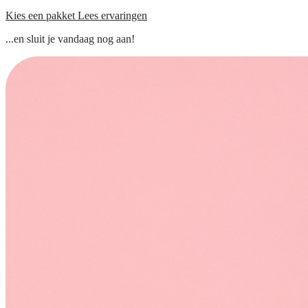
Kies een pakket
Lees ervaringen
...en sluit je vandaag nog aan!