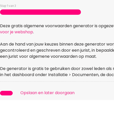
Stap
Stap
1
van
3
1
van
3,
Deze gratis algemene voorwaarden generator is opgezet
voor je webshop
.
Aan de hand van jouw keuzes binnen deze generator word
gecontroleerd en geschreven door een jurist, in bepaalde
een jurist voor algemene voorwaarden op maat.
De generator is gratis te gebruiken door zowel leden a
in het dashboard onder Installatie > Documenten, de doc
Opslaan en later doorgaan