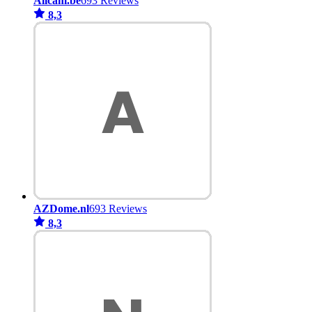
Allcam.be
693 Reviews
8,3
AZDome.nl
693 Reviews
8,3