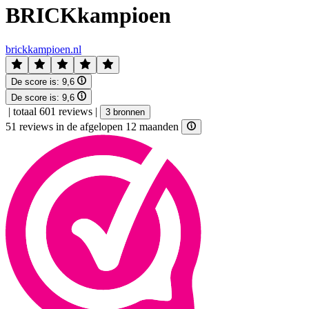
BRICKkampioen
brickkampioen.nl
De score is:
9,6
De score is:
9,6
|
totaal 601 reviews
|
3 bronnen
51 reviews in de afgelopen 12 maanden