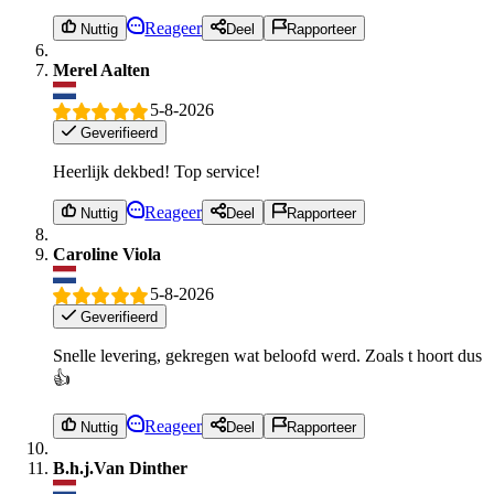
Reageer
Nuttig
Deel
Rapporteer
Merel Aalten
5-8-2026
Geverifieerd
Heerlijk dekbed! Top service!
Reageer
Nuttig
Deel
Rapporteer
Caroline Viola
5-8-2026
Geverifieerd
Snelle levering, gekregen wat beloofd werd. Zoals t hoort dus
👍
Reageer
Nuttig
Deel
Rapporteer
B.h.j.Van Dinther