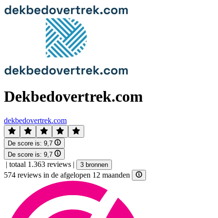
Dekbedovertrek.com
dekbedovertrek.com
De score is:
9,7
De score is:
9,7
|
totaal 1.363 reviews
|
3 bronnen
574 reviews in de afgelopen 12 maanden