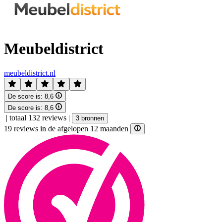
Meubeldistrict
meubeldistrict.nl
De score is:
8,6
De score is:
8,6
|
totaal 132 reviews
|
3 bronnen
19 reviews in de afgelopen 12 maanden