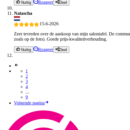
Reageer
Nuttig
Deel
Natascha
15-6-2026
Zeer tevreden over de aankoop van mijn salontafel. De communic
zoals op de foto). Goede prijs-kwaliteitverhouding.
Reageer
Nuttig
Deel
1
2
3
4
...
9
Volgende pagina