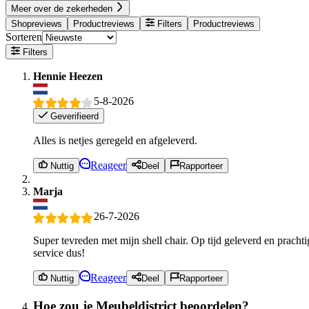
Meer over de zekerheden
Shopreviews
Productreviews
Filters
Productreviews
Sorteren
Filters
Hennie Heezen
5-8-2026
Geverifieerd
Alles is netjes geregeld en afgeleverd.
Reageer
Nuttig
Deel
Rapporteer
Marja
26-7-2026
Super tevreden met mijn shell chair. Op tijd geleverd en pracht
service dus!
Reageer
Nuttig
Deel
Rapporteer
Hoe zou je Meubeldistrict beoordelen?