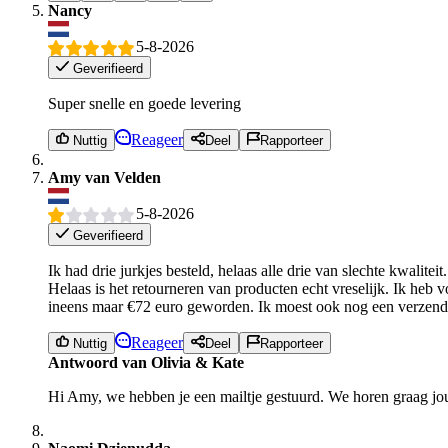
Nancy
5-8-2026
Geverifieerd
Super snelle en goede levering
Reageer
Nuttig
Deel
Rapporteer
Amy van Velden
5-8-2026
Geverifieerd
Ik had drie jurkjes besteld, helaas alle drie van slechte kwalit
Helaas is het retourneren van producten echt vreselijk. Ik heb v
ineens maar €72 euro geworden. Ik moest ook nog een verzendl
Reageer
Nuttig
Deel
Rapporteer
Antwoord van Olivia & Kate
Hi Amy, we hebben je een mailtje gestuurd. We horen graag jo