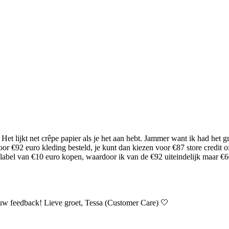
eit. Het lijkt net crêpe papier als je het aan hebt. Jammer want ik had
oor €92 euro kleding besteld, je kunt dan kiezen voor €87 store credit of
abel van €10 euro kopen, waardoor ik van de €92 uiteindelijk maar €60
uw feedback! Lieve groet, Tessa (Customer Care) 🤍