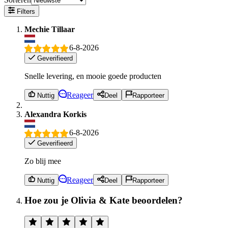
Filters
Mechie Tillaar
6-8-2026
Geverifieerd
Snelle levering, en mooie goede producten
Reageer
Nuttig
Deel
Rapporteer
Alexandra Korkis
6-8-2026
Geverifieerd
Zo blij mee
Reageer
Nuttig
Deel
Rapporteer
Hoe zou je Olivia & Kate beoordelen?