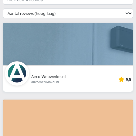
een
webshop
{{
__('Sort')
}}
Airco-Webwinkel.nl
9,5
airco-webwinkel.nl