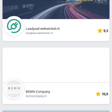
Laadpaal-webwinkel.nl
9,3
laadpaal-webwinkel.nl
BSMN Company
10,0
bsmncompany.nl