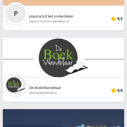
plasma lcd led onderdelen
9,5
plasma-lcd-led-onderdelen.nl
De BoekWandelaar
9,9
deboekwandelaar.nl