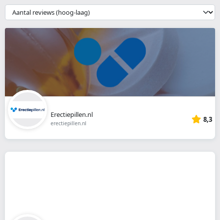
webshop
{{
__('Sort')
}}
Erectiepillen.nl
8,3
erectiepillen.nl