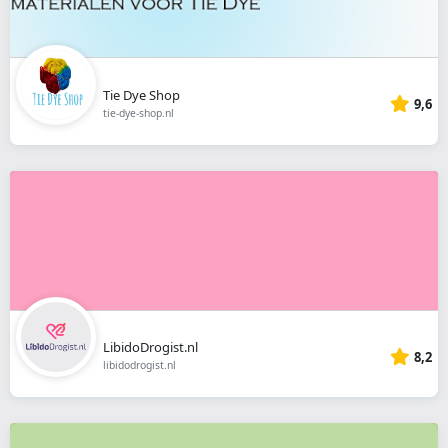
Tie Dye Shop
9,6
tie-dye-shop.nl
LibidoDrogist.nl
8,2
libidodrogist.nl