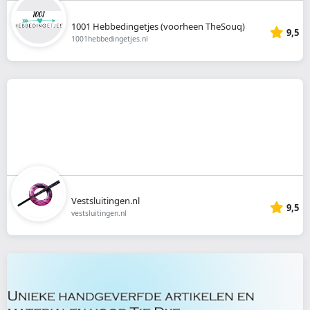
1001 Hebbedingetjes (voorheen TheSouq)
9,5
1001hebbedingetjes.nl
Vestsluitingen.nl
9,5
vestsluitingen.nl