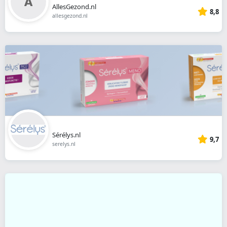
AllesGezond.nl
8,8
allesgezond.nl
Sérélys.nl
9,7
serelys.nl