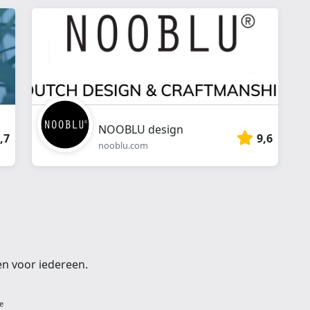
webshop
}}
NOOBLU design
,7
9,6
nooblu.com
en voor iedereen.
e