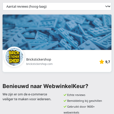
webshop
{{
__('Sort')
}}
Brickstickershop
9,7
brickstickershop.com
Benieuwd naar WebwinkelKeur?
We zijn er om de e-commerce
Echte reviews
veiliger te maken voor iedereen.
Bemiddeling bij geschillen
Gebruikt door 9600+
webwinkels