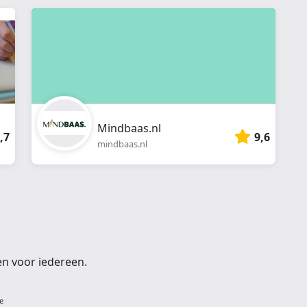
webshop
}}
Mindbaas.nl
,7
9,6
mindbaas.nl
en voor iedereen.
e