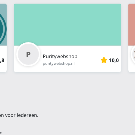
webshop
}}
Puritywebshop
,8
10,0
puritywebshop.nl
en voor iedereen.
e