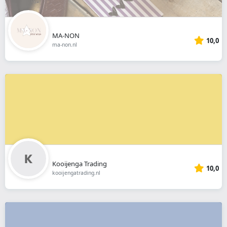
MA-NON
10,0
ma-non.nl
Kooijenga Trading
10,0
kooijengatrading.nl