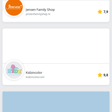
Jensen Family Shop
7,9
jensenfamilyshop.nl
Kidzincolor
9,8
kidzincolor.com