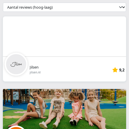
webshop
{{
__('Sort')
}}
Jilsen
9,2
jilsen.nl