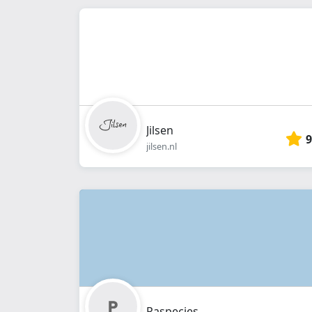
Jilsen
9
jilsen.nl
Paspecies