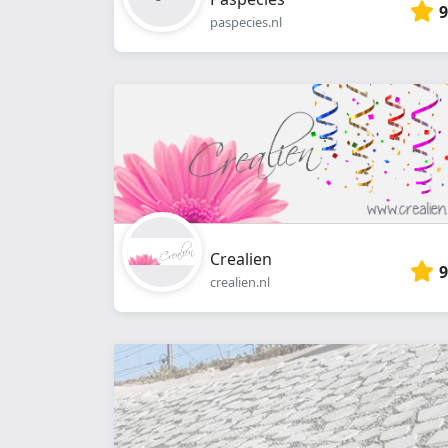
9
paspecies.nl
Crealien
9
crealien.nl