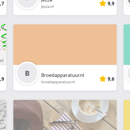
,7
9,9
jezza.nl
Broedapparatuur.nl
,9
9,6
broedapparatuur.nl