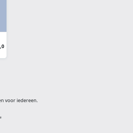
,0
en voor iedereen.
e