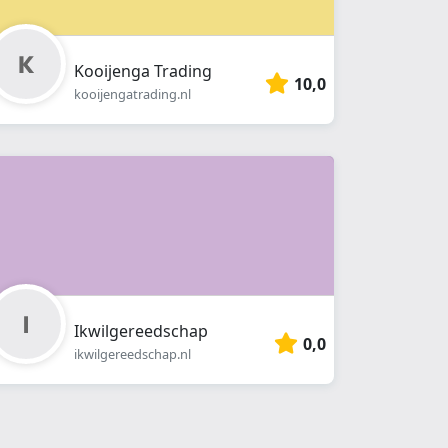
Kooijenga Trading
10,0
kooijengatrading.nl
Ikwilgereedschap
0,0
ikwilgereedschap.nl