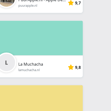
9,7
puurapple.nl
La Muchacha
9,8
lamuchacha.nl