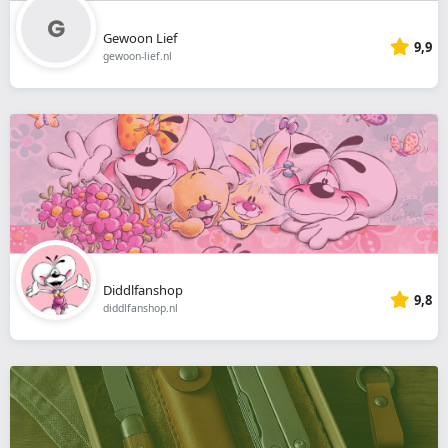
Gewoon Lief
9,9
gewoon-lief.nl
Diddlfanshop
9,8
diddlfanshop.nl