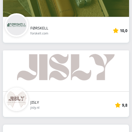
FØRSKELL
10,0
forskell.com
JISLY
9,8
jisly.nl