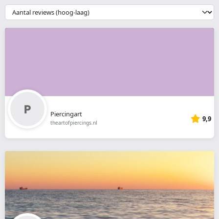
webshop
{{
__('Sort')
}}
Piercingart
9,9
theartofpiercings.nl