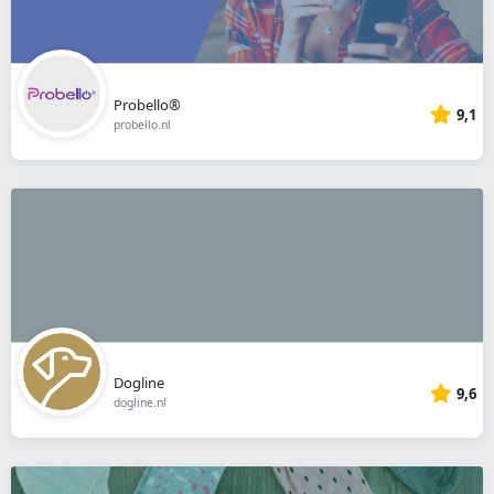
Probello®
9,1
probello.nl
Dogline
9,6
dogline.nl