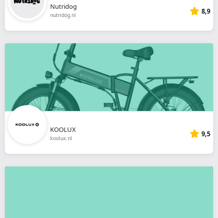
Nutridog
8,9
nutridog.nl
KOOLUX
9,5
koolux.nl