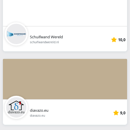
Schuifwand Wereld
10,0
schuifwandwereld.nl
diavazo.eu
9,0
diavazo.eu