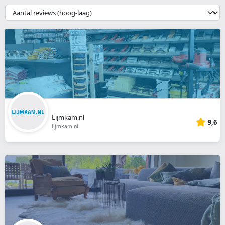
webshop
{{
__('Sort')
}}
Lijmkam.nl
9,6
lijmkam.nl