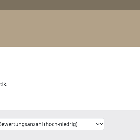
tik.
'Sort')