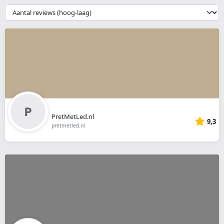
webshop
{{
__('Sort')
}}
PretMetLed.nl
9,3
pretmetled.nl