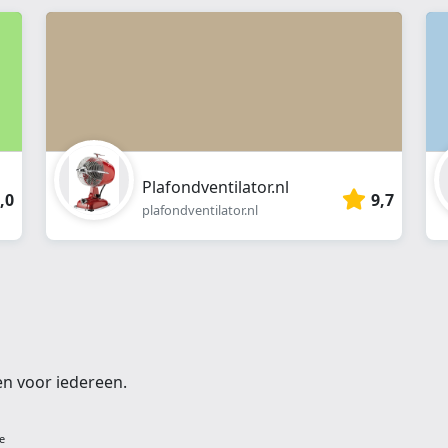
webshop
}}
Plafondventilator.nl
,0
9,7
plafondventilator.nl
en voor iedereen.
e