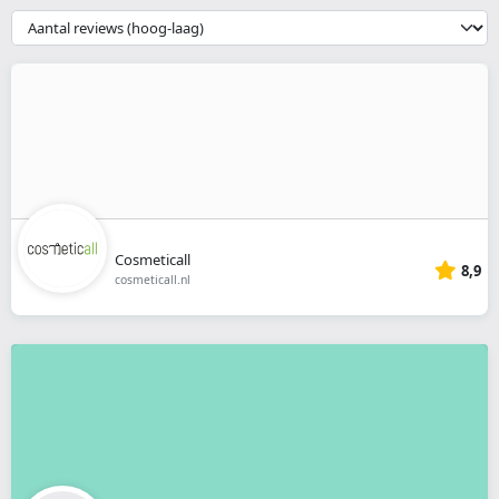
webshop
{{
__('Sort')
}}
Cosmeticall
8,9
cosmeticall.nl