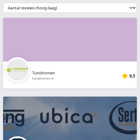
webshop
{{
__('Sort')
}}
Tuindromen
9,5
tuindromen.nl