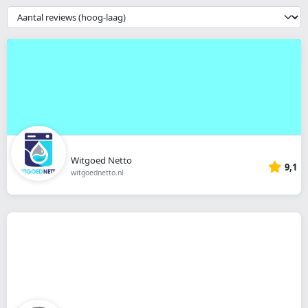
webshop
{{
__('Sort')
}}
Witgoed Netto
9,1
witgoednetto.nl