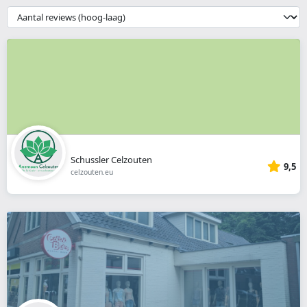
webshop
{{
__('Sort')
}}
Schussler Celzouten
9,5
celzouten.eu