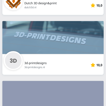
Dutch 3D design&print
10,0
dutch3d.nl
3d-printdesigns
10,0
3d-printdesigns.nl