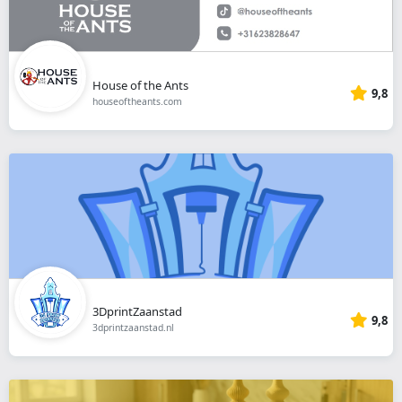
House of the Ants
9,8
houseoftheants.com
3DprintZaanstad
9,8
3dprintzaanstad.nl