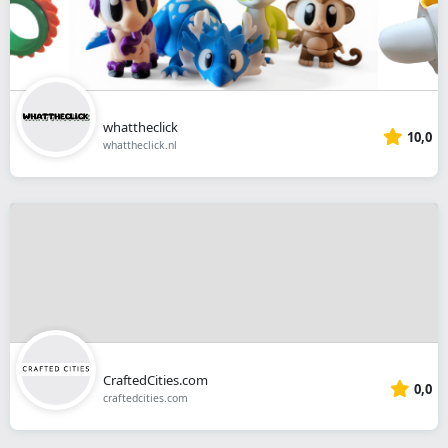
whattheclick
10,0
whattheclick.nl
CraftedCities.com
0,0
craftedcities.com