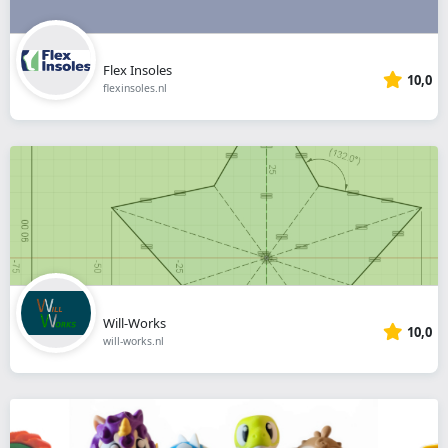
Flex Insoles
10,0
flexinsoles.nl
Will-Works
10,0
will-works.nl