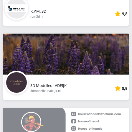
R.P.M. 3D
9,8
rpm3d.nl
3D Modelleur VDEIJK
8,9
3dmodelleurvdeijk.nl