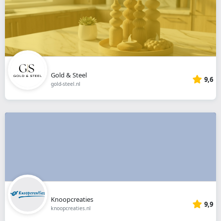
Gold & Steel
9,6
gold-steel.nl
Knoopcreaties
9,9
knoopcreaties.nl