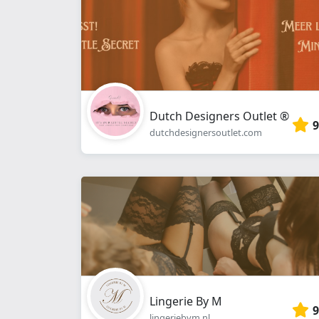
Dutch Designers Outlet ®
9
dutchdesignersoutlet.com
Lingerie By M
9
lingeriebym.nl