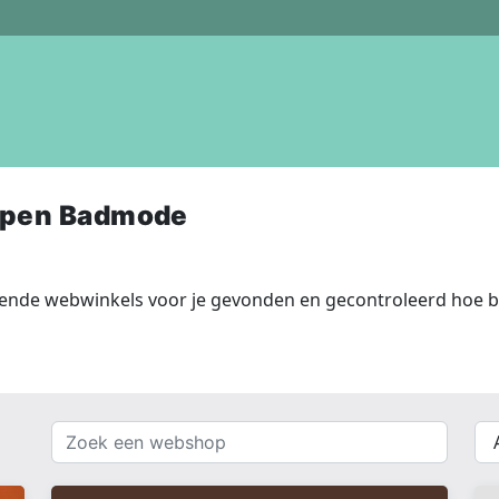
open Badmode
nde webwinkels voor je gevonden en gecontroleerd hoe be
Zoek
{{
een
__(
webshop
}}