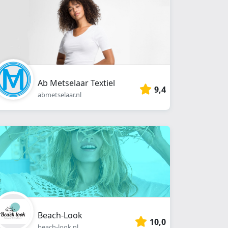
Ab Metselaar Textiel
9,4
abmetselaar.nl
Beach-Look
10,0
beach-look.nl