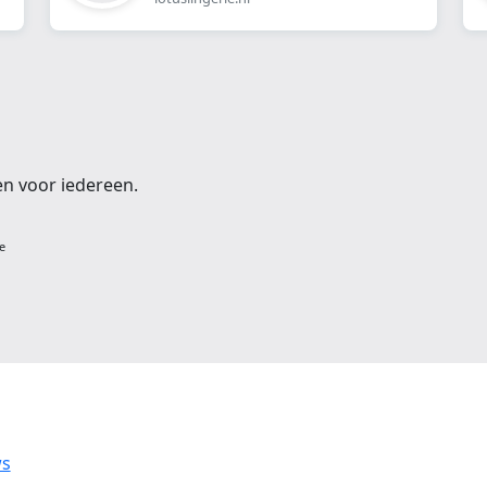
en voor iedereen.
e
ws