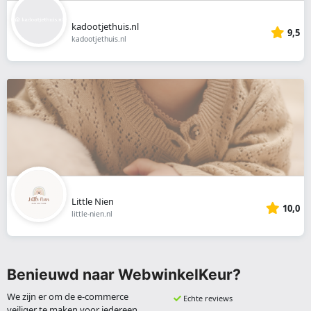
kadootjethuis.nl
9,5
kadootjethuis.nl
Little Nien
10,0
little-nien.nl
Benieuwd naar WebwinkelKeur?
We zijn er om de e-commerce
Echte reviews
veiliger te maken voor iedereen.