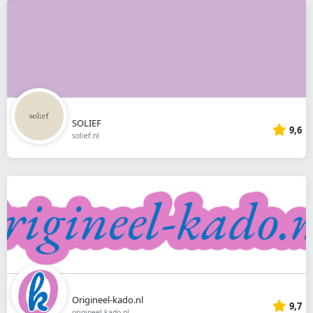
SOLIEF
9,6
solief.nl
Origineel-kado.nl
9,7
origineel-kado.nl