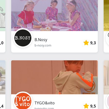
B.Nosy
,0
9,3
b-nosy.com
TYGO&vito
,4
9,5
tygovito.com