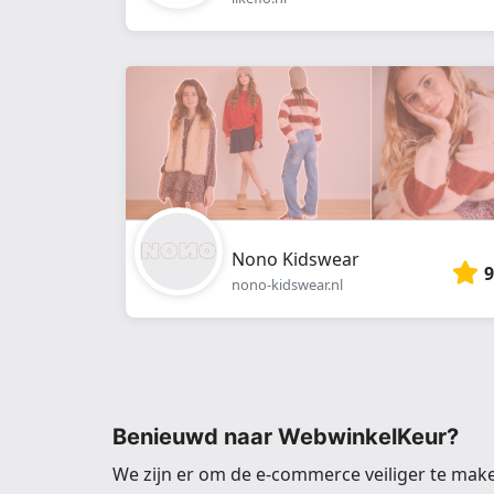
Nono Kidswear
9
nono-kidswear.nl
Benieuwd naar WebwinkelKeur?
We zijn er om de e-commerce veiliger te mak