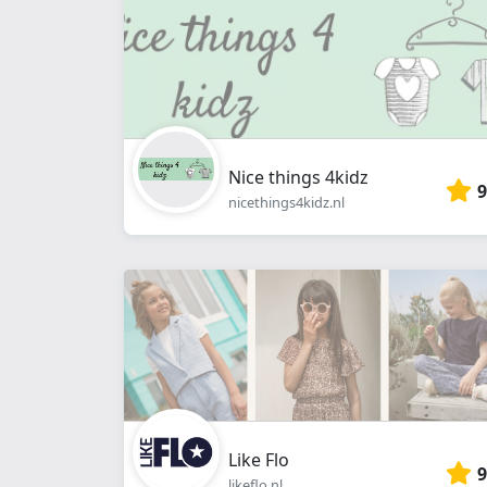
Nice things 4kidz
9
nicethings4kidz.nl
Like Flo
9
likeflo.nl