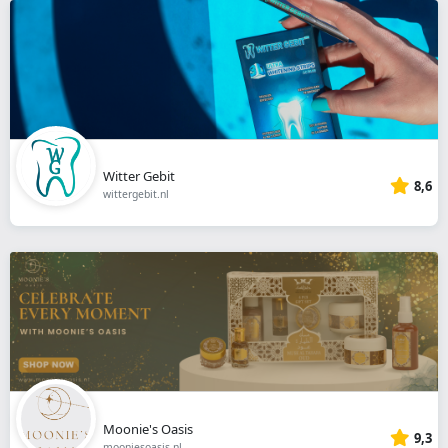
Witter Gebit
8,6
wittergebit.nl
Moonie's Oasis
9,3
mooniesoasis.nl