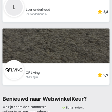
Leer-onderhoud
8,8
leer-onderhoud.nl
QF Living
9,9
qf-living.nl
Benieuwd naar WebwinkelKeur?
We zijn er om de e-commerce
Echte reviews
veiliger te maken voor iedereen.