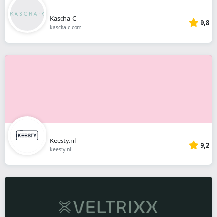
Kascha-C
9,8
kascha-c.com
Keesty.nl
9,2
keesty.nl