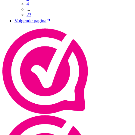
4
...
23
Volgende pagina