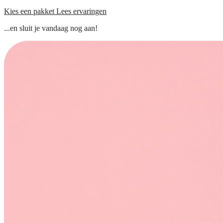
Kies een pakket
Lees ervaringen
...en sluit je vandaag nog aan!