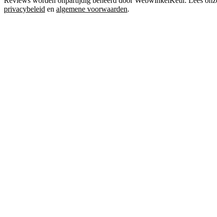
Reviews worden onpartijdig beheerd door WebwinkelKeur. Lees onz
privacybeleid
en
algemene voorwaarden
.