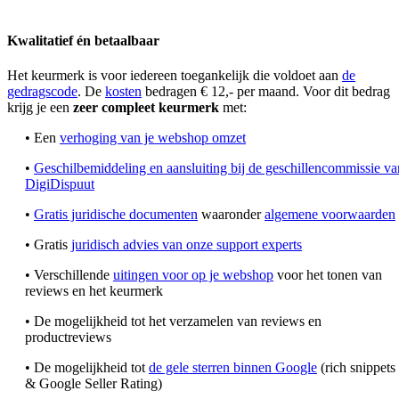
Kwalitatief én betaalbaar
Het keurmerk is voor iedereen toegankelijk die voldoet aan
de
gedragscode
. De
kosten
bedragen € 12,- per maand. Voor dit bedrag
krijg je een
zeer compleet keurmerk
met:
• Een
verhoging van je webshop omzet
•
Geschilbemiddeling en aansluiting bij de geschillencommissie va
DigiDispuut
•
Gratis juridische documenten
waaronder
algemene voorwaarden
• Gratis
juridisch advies van onze support experts
• Verschillende
uitingen voor op je webshop
voor het tonen van
reviews en het keurmerk
• De mogelijkheid tot het verzamelen van reviews en
productreviews
• De mogelijkheid tot
de gele sterren binnen Google
(rich snippets
& Google Seller Rating)