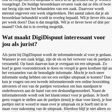
voorgelegd. De huidige beoordelaars ervaren vaak dat ze één of twee
uur bezig zijn met het behandelen van een zaak. Daarvoor wordt
meestal ongeveer een week uitgetrokken. Het aantal zaken dat je als
beoordelaar behandeld wordt in overleg bepaald. Wil je liever één za
per week doen? Dan is dat mogelijk. Wil je er liever twee of drie per
maand? Ook dat is in overleg mogelijk.
Wat maakt DigiDispuut interessant voor
jou als
jurist?
Als jurist bij DigiDispuut wordt de informatieronde al voor je gedaan.
Wanneer je een zaak krijgt, zijn de eis en het verweer van de partijen 
verzameld. Op basis daarvan kun je overgaan tot een uitspraak. Zo
hoef je geen vooronderzoek te doen en verspil je geen kostbare tijd a
het verzamelen van de benodigde informatie. Mocht je toch meer
informatie nodig hebben om tot een eerlijke uitspraak te komen? Dan
kun je vragen om een tweede informatieronde een online hoorzitting
uitvoeren of een van de partijen verzoeken om hun standpunt te
onderbouwen aan de hand van een deskundigenoordeel. Naast de
informatieronde wordt ook het klantcontact voor je gedaan. Je hoeft
geen vragen te stellen aan de partijen (tenzij je daar voor kiest), je hoe
partijen niet te woord te staan over je uitspraak en je hoeft niet in te
staan voor nakoming van de uitspraak. Hierdoor blijf je niet alleen zo