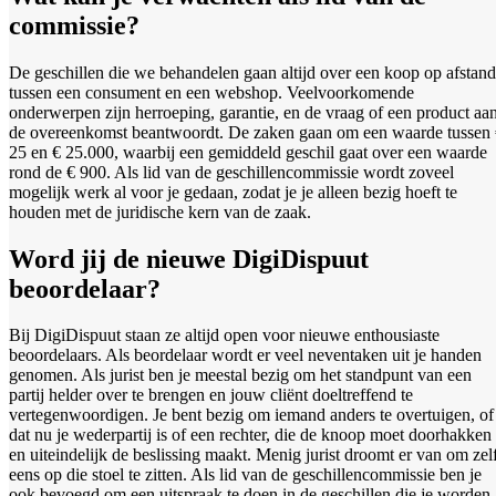
commissie?
De geschillen die we behandelen gaan altijd over een koop op afstand
tussen een consument en een webshop. Veelvoorkomende
onderwerpen zijn herroeping, garantie, en de vraag of een product aa
de overeenkomst beantwoordt. De zaken gaan om een waarde tussen
25 en € 25.000, waarbij een gemiddeld geschil gaat over een waarde
rond de € 900. Als lid van de geschillencommissie wordt zoveel
mogelijk werk al voor je gedaan, zodat je je alleen bezig hoeft te
houden met de juridische kern van de zaak.
Word jij de nieuwe DigiDispuut
beoordelaar?
Bij DigiDispuut staan ze altijd open voor nieuwe enthousiaste
beoordelaars. Als beordelaar wordt er veel neventaken uit je handen
genomen. Als jurist ben je meestal bezig om het standpunt van een
partij helder over te brengen en jouw cliënt doeltreffend te
vertegenwoordigen. Je bent bezig om iemand anders te overtuigen, of
dat nu je wederpartij is of een rechter, die de knoop moet doorhakken
en uiteindelijk de beslissing maakt. Menig jurist droomt er van om zel
eens op die stoel te zitten. Als lid van de geschillencommissie ben je
ook bevoegd om een uitspraak te doen in de geschillen die je worden