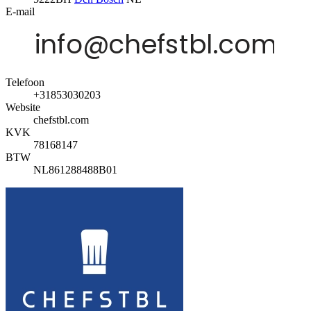
E-mail
Telefoon
+31853030203
Website
chefstbl.com
KVK
78168147
BTW
NL861288488B01