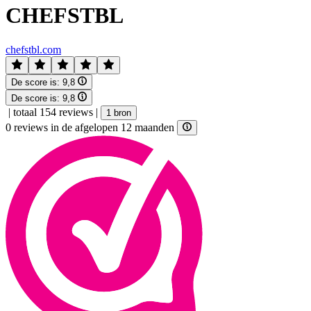
CHEFSTBL
chefstbl.com
De score is:
9,8
De score is:
9,8
|
totaal 154 reviews
|
1 bron
0 reviews in de afgelopen 12 maanden