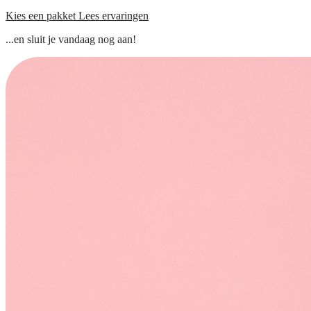
Kies een pakket
Lees ervaringen
...en sluit je vandaag nog aan!