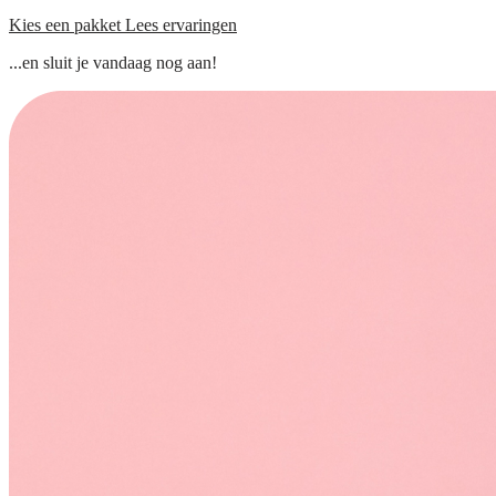
Kies een pakket
Lees ervaringen
...en sluit je vandaag nog aan!