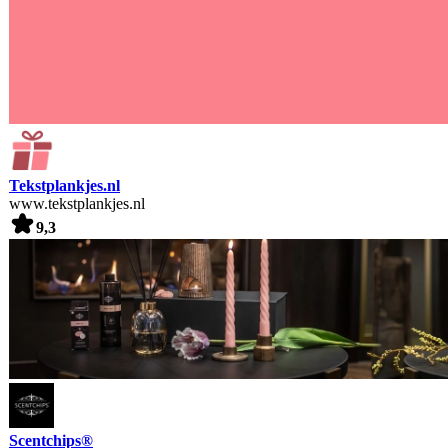
Tekstplankjes.nl
www.tekstplankjes.nl
9,3
Scentchips®