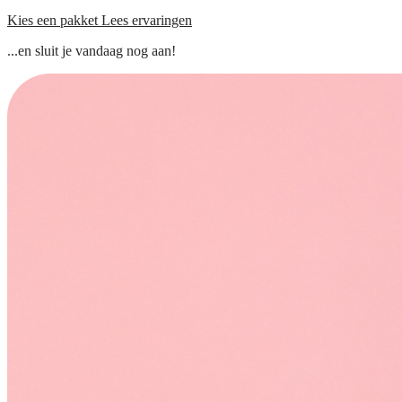
Kies een pakket
Lees ervaringen
...en sluit je vandaag nog aan!