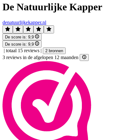
De Natuurlijke Kapper
denatuurlijkekapper.nl
De score is:
9,9
De score is:
9,9
|
totaal 15 reviews
|
2 bronnen
3 reviews in de afgelopen 12 maanden