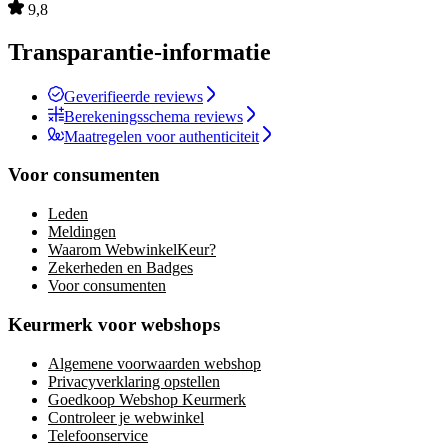
9,8
Transparantie-informatie
Geverifieerde reviews
Berekeningsschema reviews
Maatregelen voor authenticiteit
Voor consumenten
Leden
Meldingen
Waarom WebwinkelKeur?
Zekerheden en Badges
Voor consumenten
Keurmerk voor webshops
Algemene voorwaarden webshop
Privacyverklaring opstellen
Goedkoop Webshop Keurmerk
Controleer je webwinkel
Telefoonservice