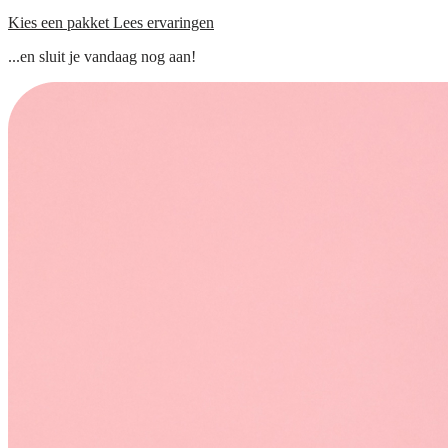
Kies een pakket
Lees ervaringen
...en sluit je vandaag nog aan!