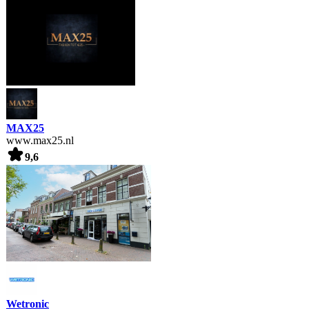
MAX25
www.max25.nl
9,6
Wetronic