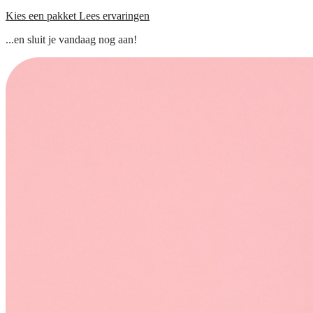
Kies een pakket
Lees ervaringen
...en sluit je vandaag nog aan!