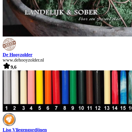
De Hooyzolder
www.dehooyzolder.nl
9,6
Liso Vliegengordijnen