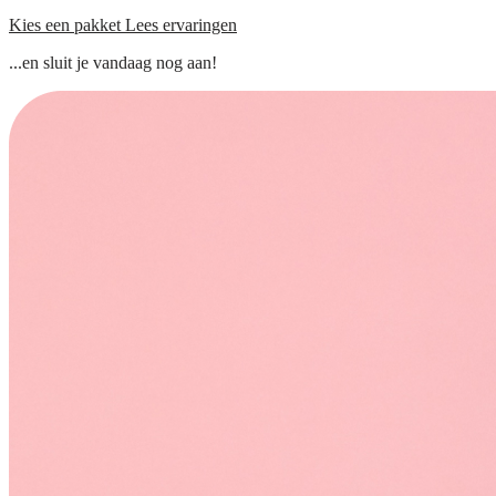
Kies een pakket
Lees ervaringen
...en sluit je vandaag nog aan!