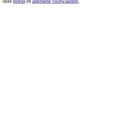
onze
beleid
en
algemene voorwaarden
.