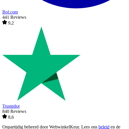
Bol.com
441 Reviews
9,2
Trustpilot
840 Reviews
8,6
Onpartijdig beheerd door
WebwinkelKeur
. Lees ons
beleid
en de