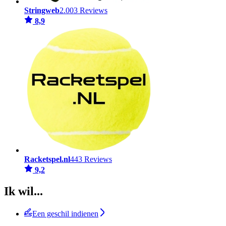
Stringweb
2.003 Reviews
8,9
Racketspel.nl
443 Reviews
9,2
Ik wil...
Een geschil indienen