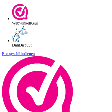
WebwinkelKeur
DigiDispuut
Een geschil indienen