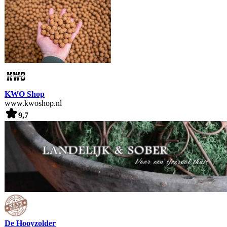
KWO Shop
www.kwoshop.nl
9,7
De Hooyzolder