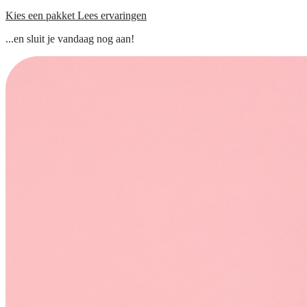
Kies een pakket
Lees ervaringen
...en sluit je vandaag nog aan!